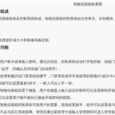
智能信报箱效果图
箱组成
信报箱箱体及控制系统组成；智能信报箱控制系统由主控单元、识别模块
数
及摆放区域大小和装修风格定制。
箱功能
：用户刷卡或者输入密码，通过识别后，控制系统自动打开电控锁，
信箱门
一起开，经确认后对应箱门自动弹开）。
在使用射频识别门禁系统的楼宇，门禁系统或停车场使用的射频(IC或
ID
信箱可以设置最多6张卡，一家人可以人手一张。
：智能信报箱设置了键盘，用户在键盘上输入设定的密码可以实现密码开
箱
可以设置用户能不能自已修改开箱密码的权限。
：智能信报箱控制系统可按用户的需要，现场设置箱号，箱号可以设置成
：不必与其它系统联网。管理员通过刷管理卡或输入管理密码可进入管理