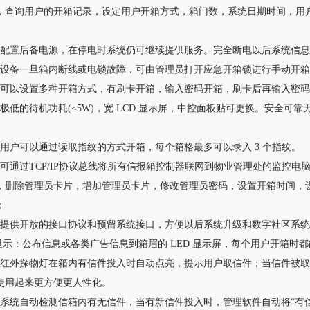
，查询用户的开箱记录，设定用户开箱方式，箱门数，系统日期时间，用
：配置后备电源，在停电时系统仍可继续提供服务。完全断电以后系统信
：设备一旦箱内断线或电锁故障，可由管理员打开应急开箱锁进行手动开
：可以设置多种开箱方式，有刷卡开箱，输入密码开箱，刷卡后再输入密码
极低的待机功耗(≤5W)，宽 LCD 显示屏，中控面板贴可更换。安全可靠
：用户可以通过读取指纹的方式开箱，每个箱格最多可以录入 3 个指纹。
：可通过TCP/IP协议总线将所有信报箱控制器联网到物业管理处的监控
，删除管理员卡片，增加管理员卡片，修改管理员密码，设置开箱时间，
；
：提供开放的接口协议和预留系统接口，方便以后系统升级和数字社区系
 显示：公布信息或各类广告信息到箱眉的 LED 显示屏，每个用户开箱时
：红外探物灯在箱内有信件投入时自动点亮，提示用户取信件；当信件被
使用起来更方便更人性化。
：系统自动检测信箱内有无信件，当有新信件投入时，管理软件自动将“有