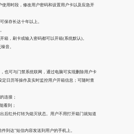
户使用时段，修改用户密码和设置用户卡以及应急开
息可保存长达十年以上。
箱。
开箱，刷卡或输入密码都可以开箱(系统默认)。
无噪音。
电脑，也可与门禁系统联网，通过电脑可实现删除用户卡
设定日历等操作及实时监控用户开箱信息；可随时查
统的连接；
都能看到；
取出后红外灯转为熄灭状态。用户不用打开箱门就知道
信件到达”短信内容发送到用户的手机上。