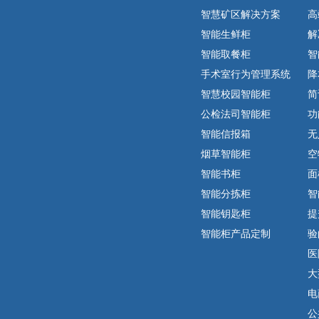
智慧矿区解决方案
高
智能生鲜柜
解
智能取餐柜
智
手术室行为管理系统
降
智慧校园智能柜
简
公检法司智能柜
功
智能信报箱
无
烟草智能柜
空
智能书柜
面
智能分拣柜
智
智能钥匙柜
提
智能柜产品定制
验
医
大
电
公