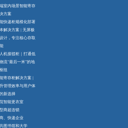
端室内场景智能寄存
决方案
能快递柜规模化部署
本解决方案 | 无屏极
设计，专注核心存取
能
人机接驳柜｜打通低
物流“最后一米”的地
枢纽
能寄存柜解决方案 |
升管理效率与用户体
的新选择
院智能更衣室
型商超连锁
商、快递企业
共图书馆和大学