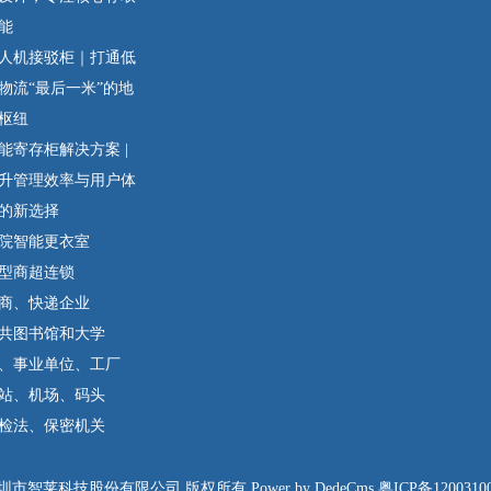
能
人机接驳柜｜打通低
物流“最后一米”的地
枢纽
能寄存柜解决方案 |
升管理效率与用户体
的新选择
院智能更衣室
型商超连锁
商、快递企业
共图书馆和大学
、事业单位、工厂
站、机场、码头
检法、保密机关
圳市智莱科技股份有限公司 版权所有 Power by DedeCms
粤ICP备1200310