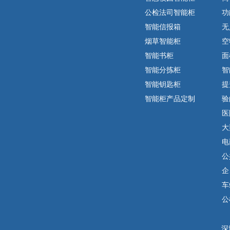
公检法司智能柜
功
智能信报箱
无
烟草智能柜
空
智能书柜
面
智能分拣柜
智
智能钥匙柜
提
智能柜产品定制
验
医
大
电
公
企
车
公
深