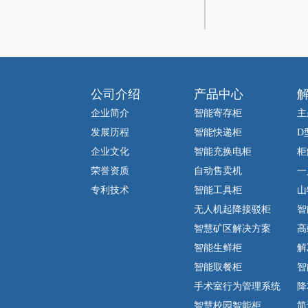
公司介绍
产品中心
企业简介
智能寄存柜
主
发展历程
智能快递柜
D
企业文化
智能充换电柜
柜
荣誉资质
自动售卖机
一
专利技术
智能工具柜
山
无人机起降接驳柜
智
智慧矿区解决方案
高
智能生鲜柜
解
智能取餐柜
智
手术室行为管理系统
降
智慧校园智能柜
简