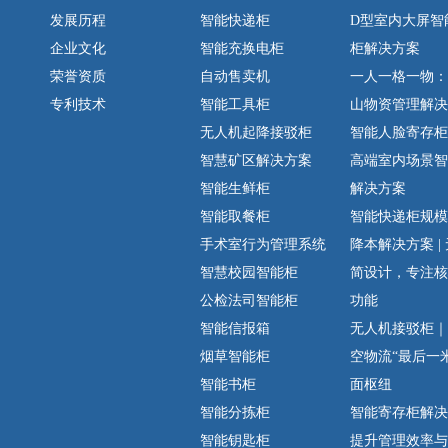
发展历程
智能快递柜
D型室内大屏智
企业文化
智能充换电柜
柜解决方案
荣誉资质
自动售卖机
一人一格一物：
专利技术
智能工具柜
山物资管理解决
无人机起降接驳柜
智能人脸寄存柜-A
智慧矿区解决方案
高端室内场景智
智能生鲜柜
解决方案
智能取餐柜
智能快递柜规模
手术室行为管理系统
降本解决方案 |
智慧校园智能柜
简设计，专注核
公检法司智能柜
功能
智能信报箱
无人机接驳柜｜
烟草智能柜
空物流“最后一
智能书柜
面枢纽
智能分拣柜
智能寄存柜解决方
智能钥匙柜
提升管理效率与