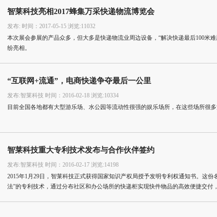
智莱科技亮相2017蜂集万采快递物流博览会
发布: 时间：2017-05-15 浏览:11032
本次展会参展的产品众多，但大多是快递物流业周边设备，“解决快递最后100米
纷亮相。
“互联网+流通”，电商快递争夺最后一公里
发布:智莱科技 时间：2016-02-18 浏览:10334
目前全国各地都有大型游乐场、水公园等流动性很强的娱乐场所，在这些场所很多
智莱科技重大专利技术发布与合作伙伴签约
发布:智莱科技 时间：2016-02-17 浏览:14198
2015年1月29日，智莱科技正式获得国家知识产权局授予发明专利权通知书。这
法”的专利技术，通过分布社区和办公场所的快递柜实现快件物品的高效便捷交付
器、机器与人的交付模式。