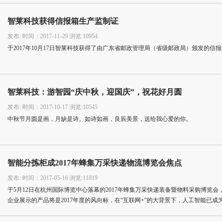
智莱科技获得信报箱生产监制证
发布: 时间：2017-11-29 浏览:10954
于2017年10月17日智莱科技获得了由广东省邮政管理局（省级邮政局）颁发的信
智莱科技：游智园“庆中秋，迎国庆”，祝花好月圆
发布: 时间：2017-10-17 浏览:10545
中秋节月圆是画，月缺是诗。如诗如画，良辰美景，送给我心爱的你。
智能分拣柜成2017年蜂集万采快递物流博览会焦点
发布: 时间：2017-05-16 浏览:11819
于5月12日在杭州国际博览中心落幕的2017年蜂集万采快递装备暨物料采购博览会
企业展示的产品将是2017年度的风向标，在“互联网+”的大背景下，人工智能已