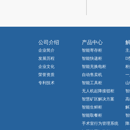
公司介绍
产品中心
企业简介
智能寄存柜
主
发展历程
智能快递柜
D
企业文化
智能充换电柜
柜
荣誉资质
自动售卖机
一
专利技术
智能工具柜
山
无人机起降接驳柜
智
智慧矿区解决方案
高
智能生鲜柜
解
智能取餐柜
智
手术室行为管理系统
降