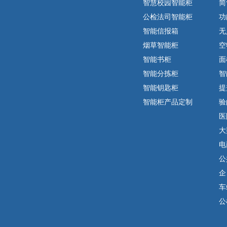
智慧校园智能柜
简
公检法司智能柜
功
智能信报箱
无
烟草智能柜
空
智能书柜
面
智能分拣柜
智
智能钥匙柜
提
智能柜产品定制
验
医
大
电
公
企
车
公