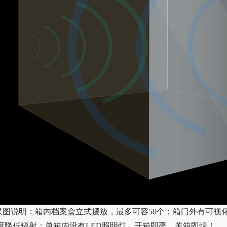
果图说明：箱内档案盒立式摆放，最多可容50个；箱门外有可视化
度降低辐射；单箱内设有LED照明灯，开箱即亮、关箱即熄！